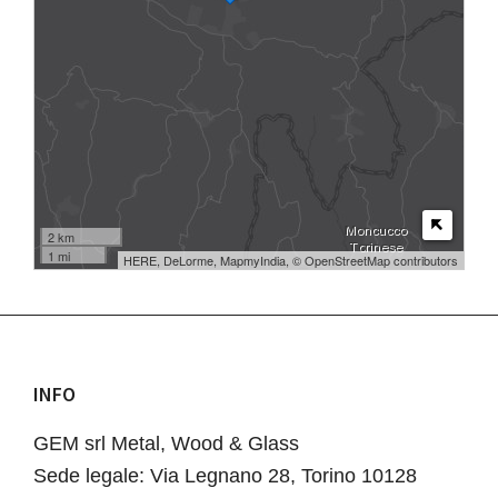
2 km
1 mi
HERE, DeLorme, MapmyIndia, © OpenStreetMap contributors
INFO
Footer
GEM srl Metal, Wood & Glass
Sede legale: Via Legnano 28, Torino 10128