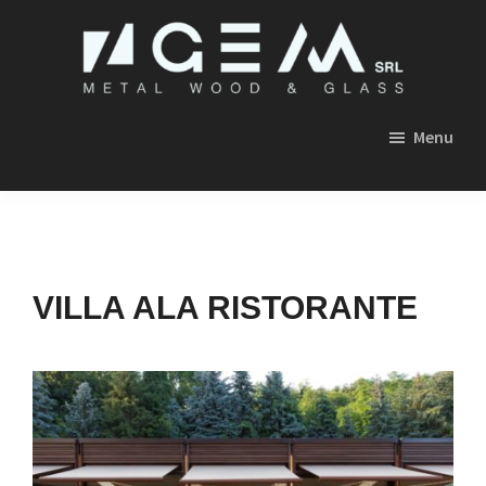
Skip
Skip
Skip
to
to
to
primary
main
footer
GEM
navigation
content
SRL
Menu
METAL,
WOOD
&
GLASS
VILLA ALA RISTORANTE