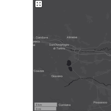
5 km
3 mi