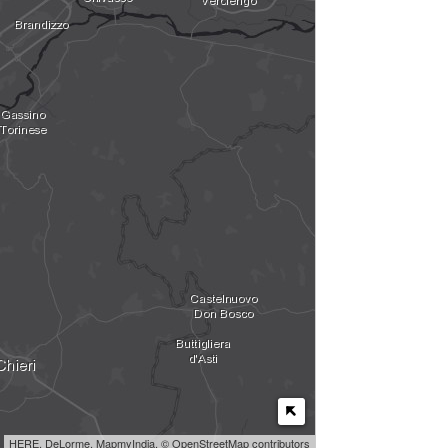
HERE, DeLorme, MapmyIndia, © OpenStreetMap contributors