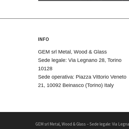
INFO
Footer
GEM srl Metal, Wood & Glass
Sede legale: Via Legnano 28, Torino
10128
Sede operativa: Piazza Vittorio Veneto
21, 10092 Beinasco (Torino) Italy
GEM srl Metal, Wood & Glass – Sede legale: Via Legna